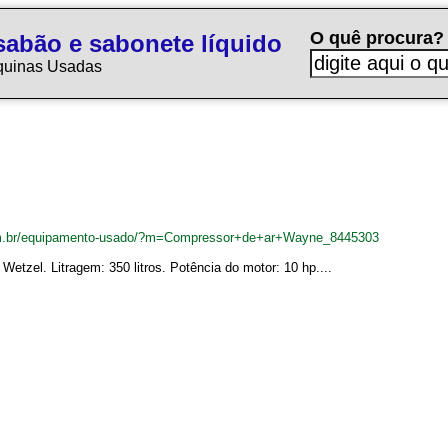
O quê procura?
sabão e sabonete líquido
quinas Usadas
om.br/equipamento-usado/?m=Compressor+de+ar+Wayne_8445303
tzel. Litragem: 350 litros. Potência do motor: 10 hp....