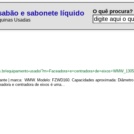
O quê procura?
sabão e sabonete líquido
quinas Usadas
om.br/equipamento-usado/?m=Faceadora+e+centradora+de+eixos+WMW_130
ricante | marca: WMW. Modelo: FZWD160. Capacidades aproximada: Diâmet
dora e centradora de eixos é uma...