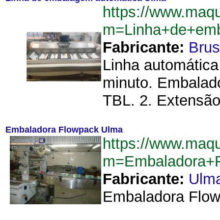
https://www.maq
m=Linha+de+emb
Fabricante:
Brus
Linha automática
minuto. Embalado
TBL. 2. Extensão 
Embaladora Flowpack Ulma
https://www.maq
m=Embaladora+
Fabricante:
Ulm
Embaladora Flow