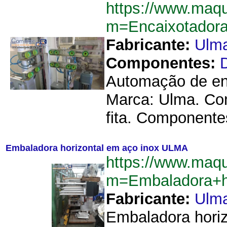
https://www.maq
m=Encaixotador
Fabricante:
Ulm
Componentes:
Automação de enc
Marca: Ulma. Com
fita. Componente
Embaladora horizontal em aço inox ULMA
https://www.maq
m=Embaladora+h
Fabricante:
Ulm
Embaladora horiz