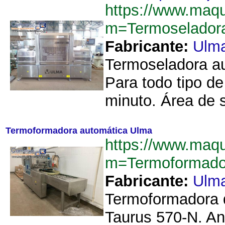
https://www.maq
m=Termoselador
Fabricante:
Ulm
Termoseladora au
Para todo tipo d
minuto. Área de 
Termoformadora automática Ulma
https://www.maq
m=Termoformado
Fabricante:
Ulm
Termoformadora de
Taurus 570-N. Ano