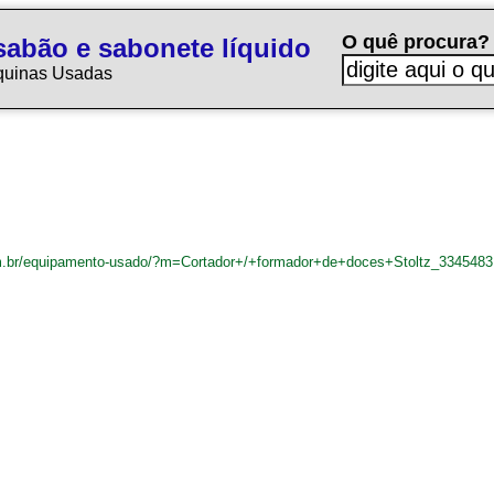
O quê procura?
sabão e sabonete líquido
quinas Usadas
m.br/equipamento-usado/?m=Cortador+/+formador+de+doces+Stoltz_3345483