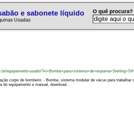
O quê procura?
sabão e sabonete líquido
quinas Usadas
om.br/equipamento-usado/?m=Bomba+para+sistema+de+espuma+Sterling+SI
ação corpo de bombeiro. - Bomba, sistema modular de vácuo para trabalhar c
ta do equipamento e manual, download...