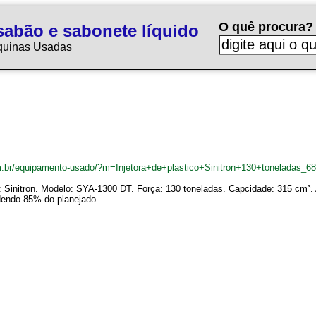
O quê procura?
sabão e sabonete líquido
quinas Usadas
.br/equipamento-usado/?m=Injetora+de+plastico+Sinitron+130+toneladas_6
ca: Sinitron. Modelo: SYA-1300 DT. Força: 130 toneladas. Capcidade: 315 cm³
ndendo 85% do planejado....