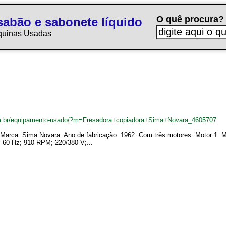
O quê procura?
sabão e sabonete líquido
quinas Usadas
m.br/equipamento-usado/?m=Fresadora+copiadora+Sima+Novara_4605707
. Marca: Sima Novara. Ano de fabricação: 1962. Com três motores. Motor 1: M
; 60 Hz; 910 RPM; 220/380 V;...