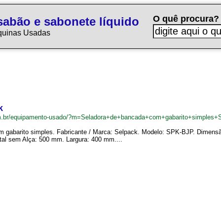
O quê procura?
sabão e sabonete líquido
quinas Usadas
k
om.br/equipamento-usado/?m=Seladora+de+bancada+com+gabarito+simples+
m gabarito simples. Fabricante / Marca: Selpack. Modelo: SPK-BJP. Dimen
otal sem Alça: 500 mm. Largura: 400 mm....