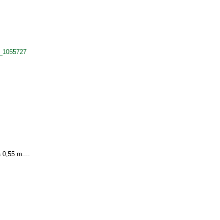
o_1055727
 0,55 m....