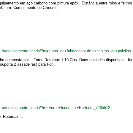
ipamento em aço carbono com pintura epóxi. Distância entre rolos e feltros 
50 mm. Comprimento do Cilindro...
.br/equipamento-usado/?m=Linha+de+fabricacao+de+biscoitos+de+polvilho
ilho composta por: - Forno Rotomax 1.10 Gás. Duas unidades disponíveis. Ide
suporta 2 assadeiras) para For...
.br/equipamento-usado/?m=Forno+Industrial+Perfecta_7265512
o: Rotomax....