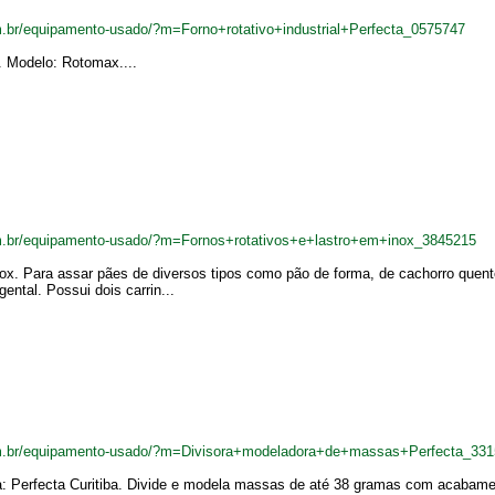
.br/equipamento-usado/?m=Forno+rotativo+industrial+Perfecta_0575747
a. Modelo: Rotomax....
m.br/equipamento-usado/?m=Fornos+rotativos+e+lastro+em+inox_3845215
nox. Para assar pães de diversos tipos como pão de forma, de cachorro quente,
gental. Possui dois carrin...
m.br/equipamento-usado/?m=Divisora+modeladora+de+massas+Perfecta_33
: Perfecta Curitiba. Divide e modela massas de até 38 gramas com acabamen