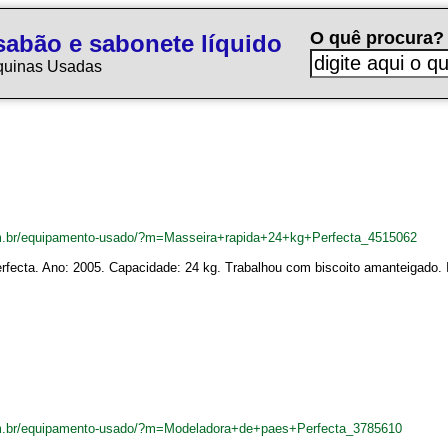
O quê procura?
sabão e sabonete líquido
quinas Usadas
m.br/equipamento-usado/?m=Masseira+rapida+24+kg+Perfecta_4515062
rfecta. Ano: 2005. Capacidade: 24 kg. Trabalhou com biscoito amanteigado. 
m.br/equipamento-usado/?m=Modeladora+de+paes+Perfecta_3785610