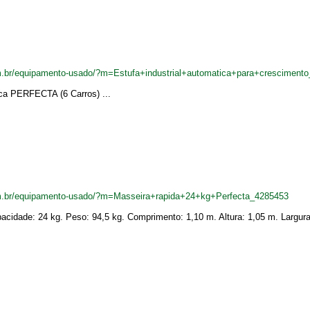
.br/equipamento-usado/?m=Estufa+industrial+automatica+para+cresciment
ca PERFECTA (6 Carros) ...
m.br/equipamento-usado/?m=Masseira+rapida+24+kg+Perfecta_4285453
pacidade: 24 kg. Peso: 94,5 kg. Comprimento: 1,10 m. Altura: 1,05 m. Largura