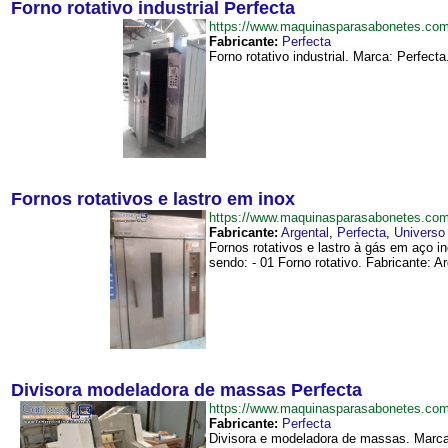
Forno rotativo industrial Perfecta
https://www.maquinasparasabonetes.com
Fabricante:
Perfecta
Forno rotativo industrial. Marca: Perfect
Fornos rotativos e lastro em inox
https://www.maquinasparasabonetes.co
Fabricante:
Argental
,
Perfecta
,
Universo
Fornos rotativos e lastro à gás em aço i
sendo: - 01 Forno rotativo. Fabricante: Ar
Divisora modeladora de massas Perfecta
https://www.maquinasparasabonetes.co
Fabricante:
Perfecta
Divisora e modeladora de massas. Marca