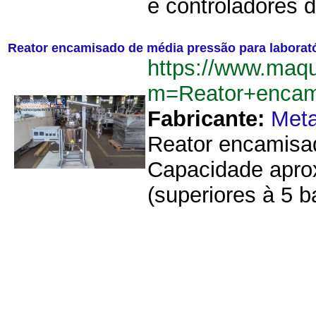
e controladores 
Reator encamisado de média pressão para laborató
https://www.maq
m=Reator+encami
Fabricante:
Meta
Reator encamisad
Capacidade aprox
(superiores à 5 b