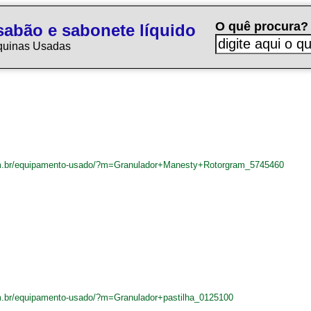
O quê procura?
sabão e sabonete líquido
quinas Usadas
m.br/equipamento-usado/?m=Granulador+Manesty+Rotorgram_5745460
m.br/equipamento-usado/?m=Granulador+pastilha_0125100