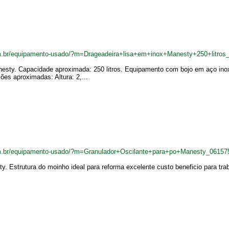
m.br/equipamento-usado/?m=Drageadeira+lisa+em+inox+Manesty+250+litros
anesty. Capacidade aproximada: 250 litros. Equipamento com bojo em aço ino
ões aproximadas: Altura: 2,...
m.br/equipamento-usado/?m=Granulador+Oscilante+para+po+Manesty_06157
. Estrutura do moinho ideal para reforma excelente custo beneficio para trab