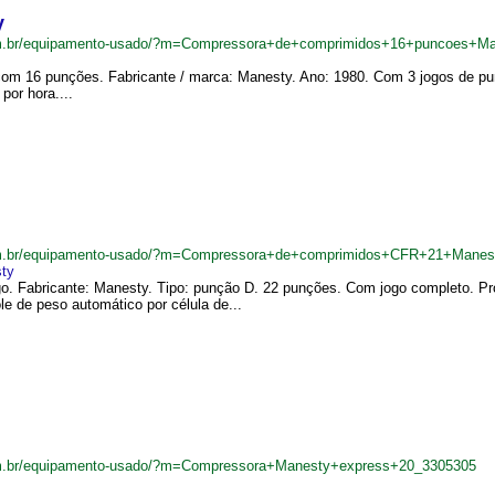
y
om.br/equipamento-usado/?m=Compressora+de+comprimidos+16+puncoes+M
 16 punções. Fabricante / marca: Manesty. Ano: 1980. Com 3 jogos de punçõ
por hora....
om.br/equipamento-usado/?m=Compressora+de+comprimidos+CFR+21+Manes
ty
. Fabricante: Manesty. Tipo: punção D. 22 punções. Com jogo completo. Pro
e de peso automático por célula de...
om.br/equipamento-usado/?m=Compressora+Manesty+express+20_3305305