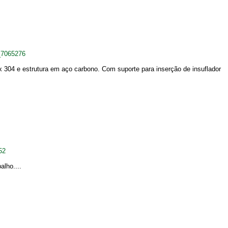
_7065276
x 304 e estrutura em aço carbono. Com suporte para inserção de insuflador
52
alho....