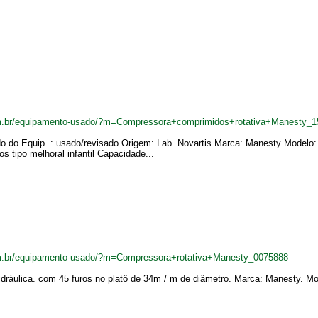
m.br/equipamento-usado/?m=Compressora+comprimidos+rotativa+Manesty_
o do Equip. : usado/revisado Origem: Lab. Novartis Marca: Manesty Model
s tipo melhoral infantil Capacidade...
m.br/equipamento-usado/?m=Compressora+rotativa+Manesty_0075888
dráulica. com 45 furos no platô de 34m / m de diâmetro. Marca: Manesty. Mo