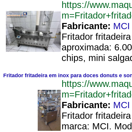
https://www.maq
m=Fritador+frit
Fabricante:
MCI
Fritador fritadei
aproximada: 6.00
chips, mini salga
Fritador fritadeira em inox para doces donuts e so
https://www.maq
m=Fritador+frit
Fabricante:
MCI
Fritador fritadei
marca: MCI. Mode