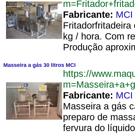
m=Fritador+frit
Fabricante:
MCI
Fritadorfritadei
kg / hora. Com re
Produção aproxim
Masseira a gás 30 litros MCI
https://www.maq
m=Masseira+a+g
Fabricante:
MCI
Masseira a gás c
preparo de massa
fervura do líqui