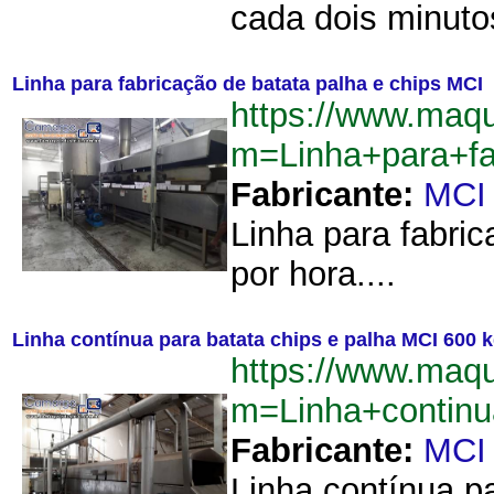
cada dois minuto
Linha para fabricação de batata palha e chips MCI
https://www.maq
m=Linha+para+f
Fabricante:
MCI
Linha para fabri
por hora....
Linha contínua para batata chips e palha MCI 600 
https://www.maq
m=Linha+contin
Fabricante:
MCI
Linha contínua pa