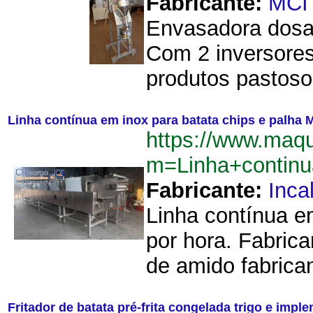
Fabricante:
MCI
Envasadora dosad
Com 2 inversores
produtos pastosos
Linha contínua em inox para batata chips e palha 
https://www.maq
m=Linha+contin
Fabricante:
Incal
Linha contínua e
por hora. Fabric
de amido fabrican
Fritador de batata pré-frita congelada trigo e imp