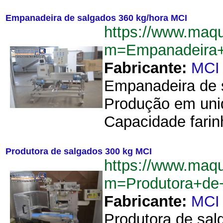
Empanadeira de salgados 360 kg/hora MCI
https://www.maq
m=Empanadeira+
Fabricante:
MCI
Empanadeira de 
Produção em unid
Capacidade farin
Produtora de salgados 300 kg MCI
https://www.maq
m=Produtora+de
Fabricante:
MCI
Produtora de sal