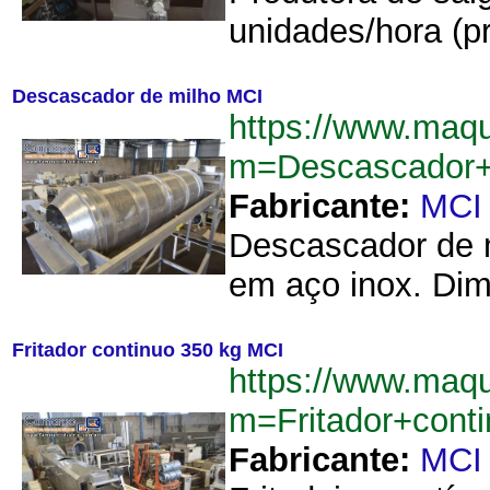
unidades/hora (pr
Descascador de milho MCI
https://www.maq
m=Descascador+
Fabricante:
MCI
Descascador de m
em aço inox. Dim
Fritador continuo 350 kg MCI
https://www.maq
m=Fritador+con
Fabricante:
MCI