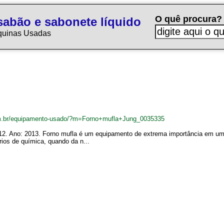
O quê procura?
sabão e sabonete líquido
quinas Usadas
m.br/equipamento-usado/?m=Forno+mufla+Jung_0035335
2. Ano: 2013. Forno mufla é um equipamento de extrema importância em um l
órios de química, quando da n...