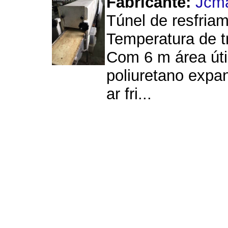
Fabricante:
Jcm
Túnel de resfria
Temperatura de tr
Com 6 m área úti
poliuretano expa
ar fri...