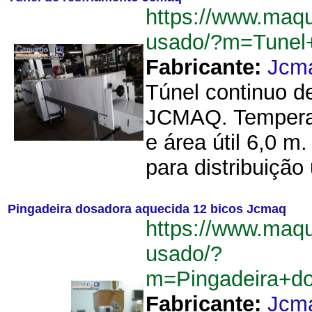
https://www.maq
usado/?m=Tunel
Fabricante:
Jcm
Túnel continuo d
JCMAQ. Temperatu
e área útil 6,0 
para distribuição 
Pingadeira dosadora aquecida 12 bicos Jcmaq
https://www.maq
usado/?
m=Pingadeira+d
Fabricante:
Jcm