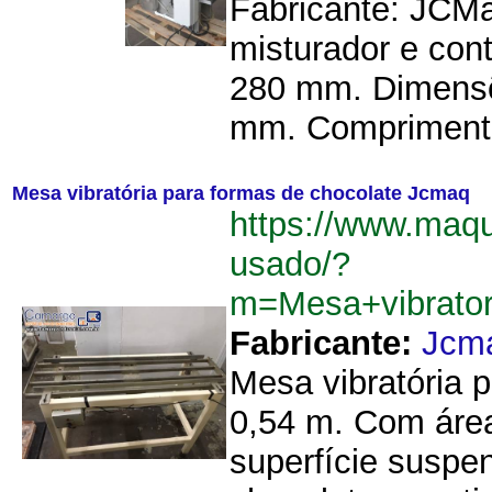
Fabricante: JCM
misturador e con
280 mm. Dimensõ
mm. Comprimento
Mesa vibratória para formas de chocolate Jcmaq
https://www.maq
usado/?
m=Mesa+vibrato
Fabricante:
Jcm
Mesa vibratória 
0,54 m. Com área 
superfície suspe