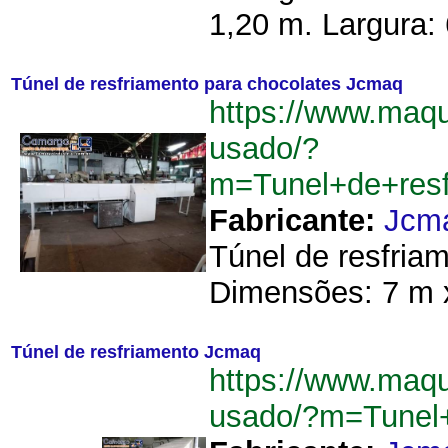
1,20 m. Largura:
Túnel de resfriamento para chocolates Jcmaq
https://www.maq
usado/?
m=Tunel+de+res
Fabricante:
Jcm
Túnel de resfria
Dimensões: 7 m x
Túnel de resfriamento Jcmaq
https://www.maq
usado/?m=Tunel