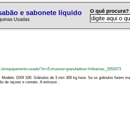
O quê procura?
sabão e sabonete líquido
quinas Usadas
m.br/equipamento-usado/?m=Extrusora+granuladora+Imbramac_2055073
 Modelo: DXR 100. Grânulos de 3 mm 300 kg hora. Se os grânulos forem maio
de raçoes e cereais. A extrusor...