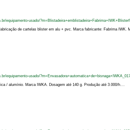
.br/equipamento-usado/?m=Blistadeira+emblistadeira+Fabrima+IWK+Blister
fabricação de cartelas blister em alu + pvc. Marca fabricante: Fabrima IWK. M
om.br/equipamento-usado/?m=Envasadora+automatica+de+bisnaga+IWKA_01
ica / alumínio. Marca IWKA. Dosagem até 140 g. Produção até 3.000/h....