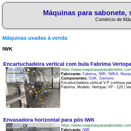
Máquinas para sabonete, 
Comércio de Má
Máquinas usadas à venda
IWK
Encartuchadeira vertical com bula Fabrima Vertop
https://www.maquinasparasabonetes.co
Fabricante:
Fabrima
,
IWK
,
IWKA
,
Masip
Componentes:
GUK
,
Siemens
Encartuchadeira vertical V.P continua pa
Fabrima. Modelo: Vertopac VP - 120 | Ve
Envasadora horizontal para pós IWK
https://www.maquinasparasabonetes.co
Fabricante:
IWK