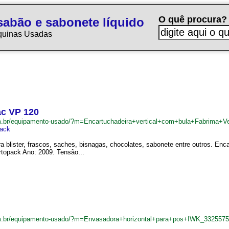
O quê procura?
sabão e sabonete líquido
quinas Usadas
ac VP 120
m.br/equipamento-usado/?m=Encartuchadeira+vertical+com+bula+Fabrima+
ack
ra blister, frascos, saches, bisnagas, chocolates, sabonete entre outros. Enc
rtopack Ano: 2009. Tensão...
m.br/equipamento-usado/?m=Envasadora+horizontal+para+pos+IWK_3325575