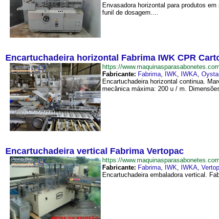
Envasadora horizontal para produtos em
funil de dosagem....
Encartuchadeira horizontal Fabrima IWK CPR Carto
https://www.maquinasparasabonetes.co
Fabricante:
Fabrima
,
IWK
,
IWKA
,
O​ysta
Encartuchadeira horizontal continua. M
mecânica máxima: 200 u / m. Dimensões:
Encartuchadeira vertical Fabrima Vertopac
https://www.maquinasparasabonetes.com
Fabricante:
Fabrima
,
IWK
,
IWKA
,
Verto
Encartuchadeira embaladora vertical. Fa