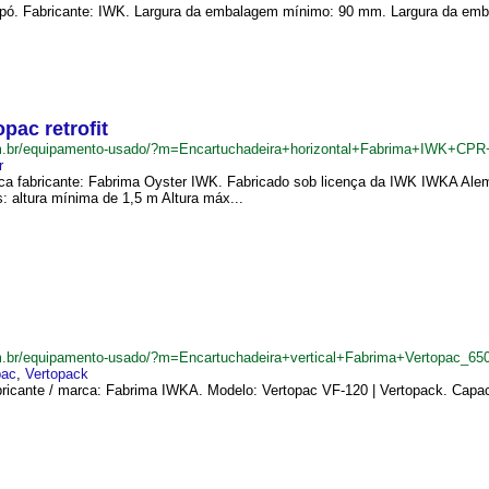
 pó. Fabricante: IWK. Largura da embalagem mínimo: 90 mm. Largura da em
pac retrofit
m.br/equipamento-usado/?m=Encartuchadeira+horizontal+Fabrima+IWK+CPR+
r
arca fabricante: Fabrima Oyster IWK. Fabricado sob licença da IWK IWKA Ale
 altura mínima de 1,5 m Altura máx...
.br/equipamento-usado/?m=Encartuchadeira+vertical+Fabrima+Vertopac_65
pac
,
Vertopack
bricante / marca: Fabrima IWKA. Modelo: Vertopac VF-120 | Vertopack. Capac