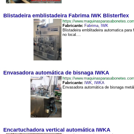
Blistadeira emblistadeira Fabrima IWK Blisterflex
https://www.maquinasparasabonetes.com
Fabricante:
Fabrima
,
IWK
Blistadeira emblitadeira automatica para 
no local....
Envasadora automática de bisnaga IWKA
https://www.maquinasparasabonetes.c
Fabricante:
IWK
,
IWKA
Envasadora automática de bisnaga metál
Encartuchadora vertical automática IWKA