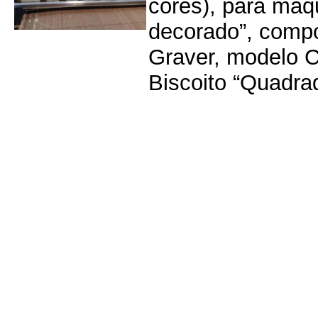
cores), para máq
decorado”, compo
Graver, modelo 
Biscoito “Quadrad