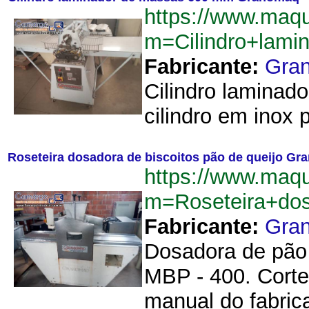
https://www.maq
m=Cilindro+lam
Fabricante:
Gra
Cilindro lamina
cilindro em inox 
Roseteira dosadora de biscoitos pão de queijo G
https://www.maq
m=Roseteira+do
Fabricante:
Gra
Dosadora de pão 
MBP - 400. Corte
manual do fabrica