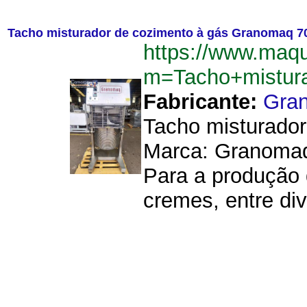
Tacho misturador de cozimento à gás Granomaq 70 
https://www.maq
m=Tacho+mistur
Fabricante:
Gra
Tacho misturador
Marca: Granomaq.
Para a produção 
cremes, entre div