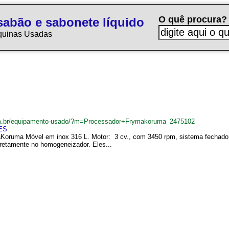
O quê procura?
sabão e sabonete líquido
quinas Usadas
om.br/equipamento-usado/?m=Processador+Frymakoruma_2475102
ES
Koruma Móvel em inox 316 L. Motor: 3 cv., com 3450 rpm, sistema fechado à
retamente no homogeneizador. Eles...