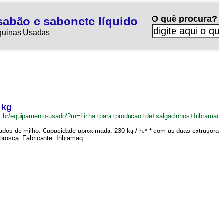
O quê procura?
sabão e sabonete líquido
quinas Usadas
 kg
m.br/equipamento-usado/?m=Linha+para+producao+de+salgadinhos+Inbram
q
ados de milho. Capacidade aproximada: 230 kg / h.* * com as duas extrusora
orosca. Fabricante: Inbramaq....