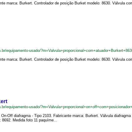
nte marca: Burkert. Controlador de posição Burket modelo: 8630. Válvula com
m.br/equipamento-usado/?m=Valvula+proporcional+com+atuador+Burkert+86
nte marca: Burkert. Controlador de posição Burket modelo: 8630. Válvula com
ert
.br/equipamento-usado/?m=Valvula+proporcional+on+off+com+posicionador
a On-Off diafragma - Tipo 2103. Fabricante marca: Burkert. Válvula diafragm
: 8692. Medida foto 11 paquíme...