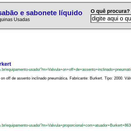
O quê procura?
sabão e sabonete líquido
quinas Usadas
rkert
m.br/equipamento-usado/?m=Valvula+on+off+de+assento+inclinado+pneumat
 on off de assento inclinado pneumática. Fabricante: Burkert. Tipo: 2000. Vá
m.br/equipamento-usado/?m=Valvula+proporcional+com+atuador+Burkert+86