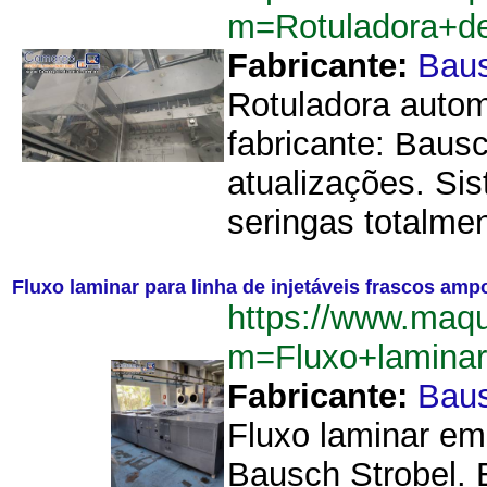
m=Rotuladora+d
Fabricante:
Baus
Rotuladora autom
fabricante: Baus
atualizações. Si
seringas totalmen
Fluxo laminar para linha de injetáveis frascos am
https://www.maq
m=Fluxo+laminar
Fabricante:
Baus
Fluxo laminar em 
Bausch Strobel.