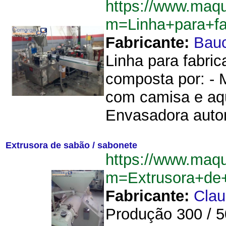
https://www.maq
m=Linha+para+f
Fabricante:
Bau
Linha para fabric
composta por: - 
com camisa e aqu
Envasadora autom
Extrusora de sabão / sabonete
https://www.maq
m=Extrusora+de
Fabricante:
Cla
Produção 300 / 