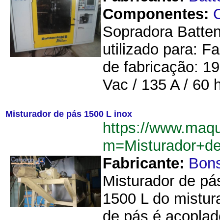
Componentes:
C
Sopradora Batten
utilizado para: 
de fabricação: 1
Vac / 135 A / 60
Misturador de pás 1500 L inox
https://www.maq
m=Misturador+d
Fabricante:
Bon
Misturador de pá
1500 L do mistur
de pás é acoplado