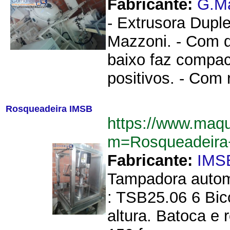
Fabricante:
G.M
- Extrusora Dupl
Mazzoni. - Com d
baixo faz compac
positivos. - Com
Rosqueadeira IMSB
https://www.maq
m=Rosqueadeir
Fabricante:
IMS
Tampadora autom
: TSB25.06 6 Bi
altura. Batoca e 