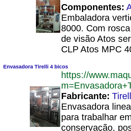
Componentes:
A
Embaladora vert
8000. Com rosca
de visão Atos se
CLP Atos MPC 4004
Envasadora Tirelli 4 bicos
https://www.maq
m=Envasadora+Ti
Fabricante:
Tirell
Envasadora linea
para trabalhar e
conservação, pos