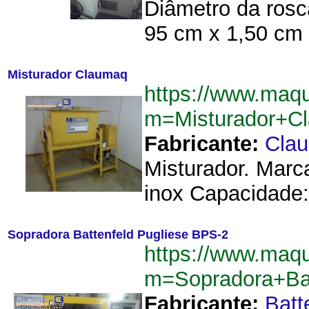
Diâmetro da rosc
95 cm x 1,50 cm x
Misturador Claumaq
https://www.maq
m=Misturador+C
Fabricante:
Cla
Misturador. Marc
inox Capacidade:
Sopradora Battenfeld Pugliese BPS-2
https://www.maq
m=Sopradora+Ba
Fabricante:
Batt