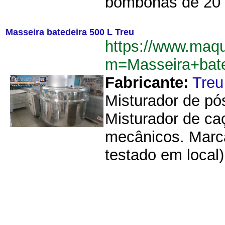
bombonas de 20 li
Masseira batedeira 500 L Treu
https://www.maq
m=Masseira+bat
Fabricante:
Treu
Misturador de pó
Misturador de ca
mecânicos. Marca
testado em local)