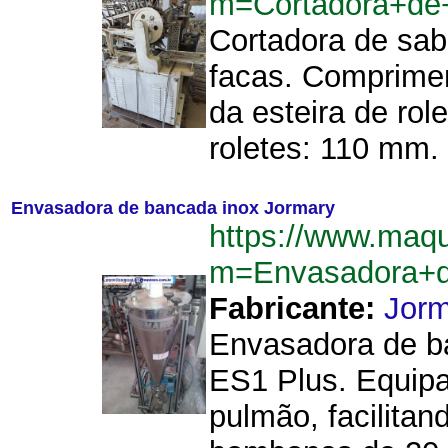
m=Cortadora+de
Cortadora de sab
facas. Comprimen
da esteira de rol
roletes: 110 mm. (
Envasadora de bancada inox Jormary
https://www.maq
m=Envasadora+d
Fabricante:
Jorm
Envasadora de b
ES1 Plus. Equipam
pulmão, facilitan