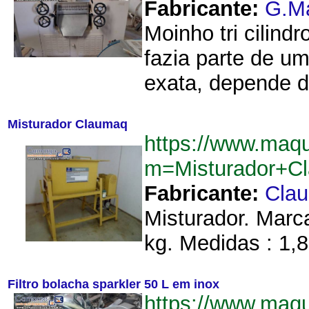
Fabricante:
G.M
Moinho tri cilin
fazia parte de u
exata, depende 
Misturador Claumaq
https://www.maq
m=Misturador+C
Fabricante:
Cla
Misturador. Marc
kg. Medidas : 1,8
Filtro bolacha sparkler 50 L em inox
https://www.maq