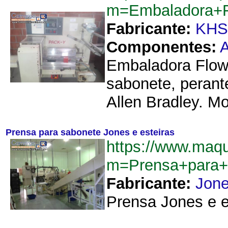
m=Embaladora+
Fabricante:
KHS
Componentes:
A
Embaladora Flow
sabonete, perant
Allen Bradley. M
Prensa para sabonete Jones e esteiras
https://www.maq
m=Prensa+para+
Fabricante:
Jon
Prensa Jones e es