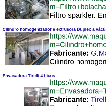
m=Filtro+bolach
Filtro sparkler. 
Cilindro homogenizador e extrusora Duplex a vácu
https://www.maq
m=Cilindro+hom
Fabricante:
G.M
Cilindro homogen
Envasadora Tirelli 4 bicos
https://www.maq
m=Envasadora+Ti
Fabricante:
Tirell