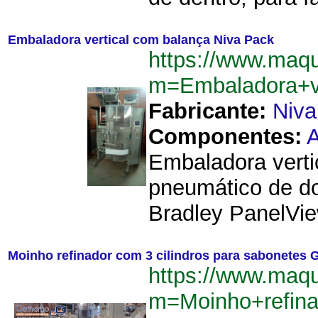
Embaladora vertical com balança Niva Pack
https://www.maq
m=Embaladora+v
Fabricante:
Niva
Componentes:
A
Embaladora verti
pneumático de do
Bradley PanelView
Moinho refinador com 3 cilindros para sabonetes 
https://www.maq
m=Moinho+refin