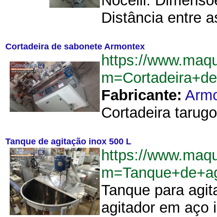
Nocelli. Dimensõ
Distância entre a
Cortadeira de sabonete Armontex
https://www.maq
m=Cortadeira+d
Fabricante:
Arm
Cortadeira tarug
Tanque de agitação inox 500 L
https://www.maq
m=Tanque+de+ag
Tanque para agita
agitador em aço i