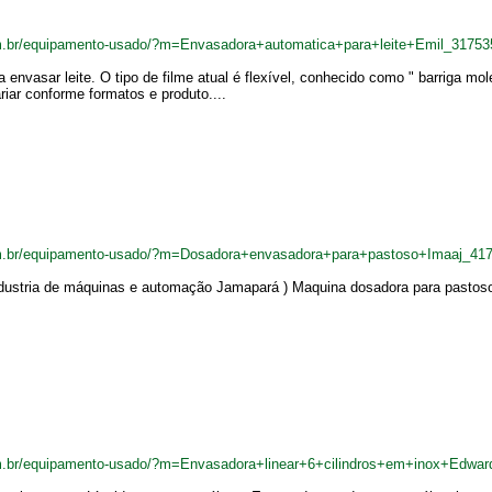
m.br/equipamento-usado/?m=Envasadora+automatica+para+leite+Emil_31753
a envasar leite. O tipo de filme atual é flexível, conhecido como " barriga 
iar conforme formatos e produto....
m.br/equipamento-usado/?m=Dosadora+envasadora+para+pastoso+Imaaj_41
ndustria de máquinas e automação Jamapará ) Maquina dosadora para pastoso
m.br/equipamento-usado/?m=Envasadora+linear+6+cilindros+em+inox+Edwa