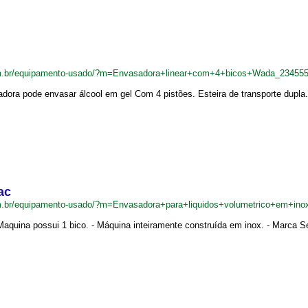
om.br/equipamento-usado/?m=Envasadora+linear+com+4+bicos+Wada_23455
dora pode envasar álcool em gel Com 4 pistões. Esteira de transporte dupla
ac
m.br/equipamento-usado/?m=Envasadora+para+liquidos+volumetrico+em+in
Maquina possui 1 bico. - Máquina inteiramente construída em inox. - Marca Se