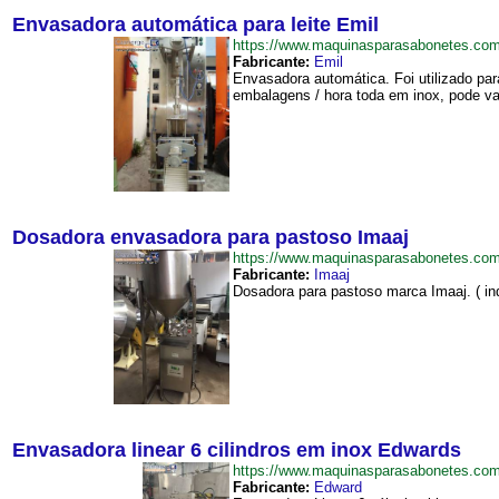
Envasadora automática para leite Emil
https://www.maquinasparasabonetes.co
Fabricante:
Emil
Envasadora automática. Foi utilizado par
embalagens / hora toda em inox, pode var
Dosadora envasadora para pastoso Imaaj
https://www.maquinasparasabonetes.co
Fabricante:
Imaaj
Dosadora para pastoso marca Imaaj. ( i
Envasadora linear 6 cilindros em inox Edwards
https://www.maquinasparasabonetes.co
Fabricante:
Edward