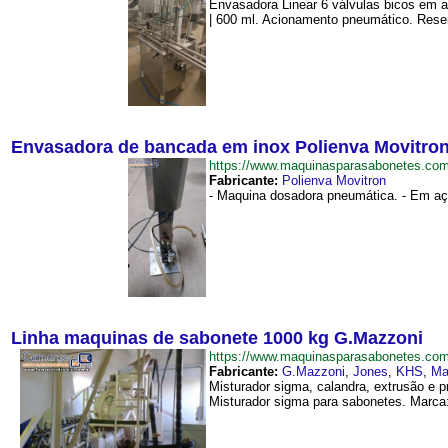
Envasadora Linear 6 válvulas bicos em a
| 600 ml. Acionamento pneumático. Reserv
Envasadora de bancada em inox Polienva Movitro
https://www.maquinasparasabonetes.c
Fabricante:
Polienva Movitron
- Maquina dosadora pneumática. - Em aço 
Linha maquinas de sabonete 1000 kg G.Mazzoni
https://www.maquinasparasabonetes.c
Fabricante:
G.Mazzoni
,
Jones
,
KHS
,
Ma
Misturador sigma, calandra, extrusão e 
Misturador sigma para sabonetes. Marca