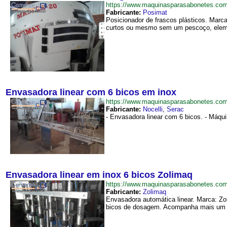
https://www.maquinasparasabonetes.co
Fabricante:
Posimat
Posicionador de frascos plásticos. Marca
curtos ou mesmo sem um pescoço, eleme
Envasadora linear com 6 bicos em inox
https://www.maquinasparasabonetes.c
Fabricante:
Nocelli
,
Serac
- Envasadora linear com 6 bicos. - Máqu
Envasadora linear em inox 6 bicos Zolimaq
https://www.maquinasparasabonetes.co
Fabricante:
Zolimaq
Envasadora automática linear. Marca: Z
bicos de dosagem. Acompanha mais um co