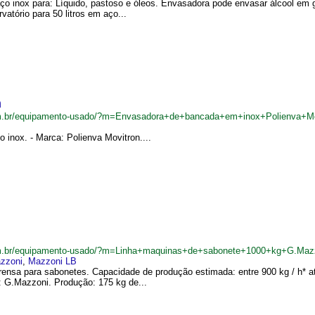
ço inox para: Líquido, pastoso e óleos. Envasadora pode envasar álcool em 
atório para 50 litros em aço...
n
om.br/equipamento-usado/?m=Envasadora+de+bancada+em+inox+Polienva+M
inox. - Marca: Polienva Movitron....
om.br/equipamento-usado/?m=Linha+maquinas+de+sabonete+1000+kg+G.Maz
zzoni
,
Mazzoni LB
prensa para sabonetes. Capacidade de produção estimada: entre 900 kg / h* a
: G.Mazzoni. Produção: 175 kg de...