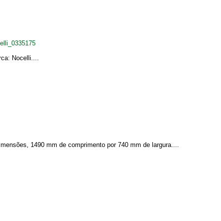
lli_0335175
a: Nocelli....
 Dimensões, 1490 mm de comprimento por 740 mm de largura....