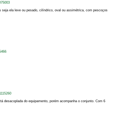
075003
s seja ela leve ou pesado, cilíndrico, oval ou assimétrica, com pescoços
5466
1115260
 está desacoplada do equipamento, porém acompanha o conjunto. Com 6