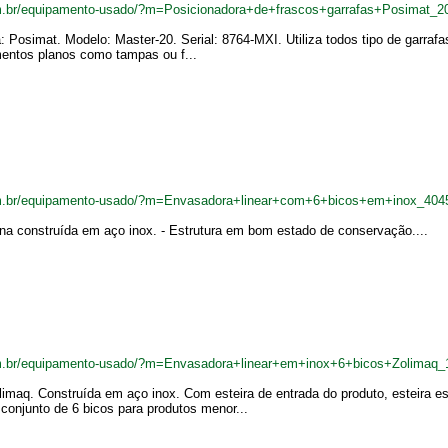
m.br/equipamento-usado/?m=Posicionadora+de+frascos+garrafas+Posimat_2
: Posimat. Modelo: Master-20. Serial: 8764-MXI. Utiliza todos tipo de garrafa
ntos planos como tampas ou f...
om.br/equipamento-usado/?m=Envasadora+linear+com+6+bicos+em+inox_404
ina construída em aço inox. - Estrutura em bom estado de conservação....
m.br/equipamento-usado/?m=Envasadora+linear+em+inox+6+bicos+Zolimaq_
olimaq. Construída em aço inox. Com esteira de entrada do produto, esteira
njunto de 6 bicos para produtos menor...