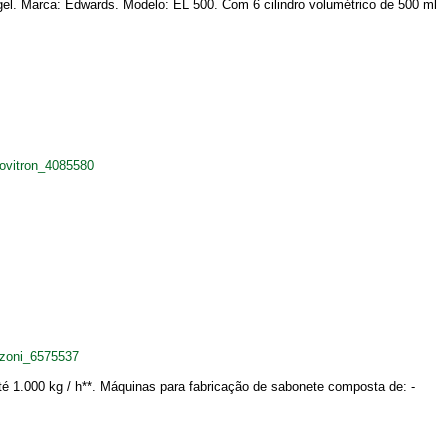
gel. Marca: Edwards. Modelo: EL 500. Com 6 cilindro volumétrico de 500 ml
ovitron_4085580
zoni_6575537
té 1.000 kg / h**. Máquinas para fabricação de sabonete composta de: -