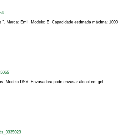
54
mole ". Marca: Emil. Modelo: EI Capacidade estimada máxima: 1000
75065
s. Modelo DSV. Envasadora pode envasar álcool em gel....
rds_0335023