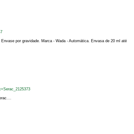
57
. Envase por gravidade. Marca - Wada - Automática. Envasa de 20 ml até
ox+Serac_2125373
rac....