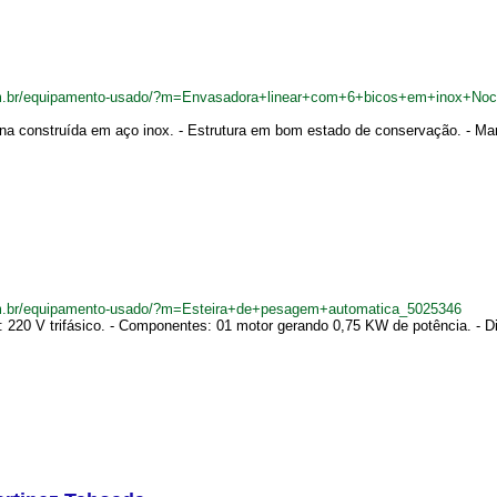
m.br/equipamento-usado/?m=Envasadora+linear+com+6+bicos+em+inox+Noce
na construída em aço inox. - Estrutura em bom estado de conservação. - Marc
m.br/equipamento-usado/?m=Esteira+de+pesagem+automatica_5025346
: 220 V trifásico. - Componentes: 01 motor gerando 0,75 KW de potência. -