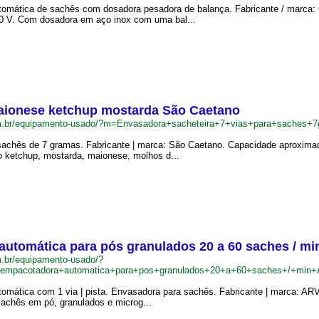
omática de sachês com dosadora pesadora de balança. Fabricante / marca: C
 V. Com dosadora em aço inox com uma bal...
maionese ketchup mostarda São Caetano
om.br/equipamento-usado/?m=Envasadora+sacheteira+7+vias+para+saches
achês de 7 gramas. Fabricante | marca: São Caetano. Capacidade aproximada:
 ketchup, mostarda, maionese, molhos d...
utomática para pós granulados 20 a 60 saches / m
.br/equipamento-usado/?
+empacotadora+automatica+para+pos+granulados+20+a+60+saches+/+min
omática com 1 via | pista. Envasadora para sachês. Fabricante | marca: AR
sachês em pó, granulados e microg...