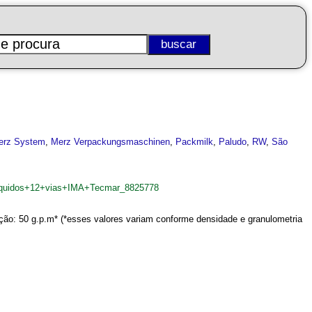
erz System
,
Merz Verpackungsmaschinen
,
Packmilk
,
Paludo
,
RW
,
São
liquidos+12+vias+IMA+Tecmar_8825778
ção: 50 g.p.m* (*esses valores variam conforme densidade e granulometria