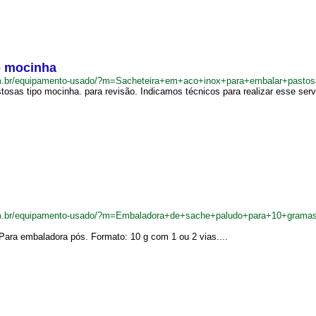
o mocinha
m.br/equipamento-usado/?m=Sacheteira+em+aco+inox+para+embalar+pasto
osas tipo mocinha. para revisão. Indicamos técnicos para realizar esse servi
om.br/equipamento-usado/?m=Embaladora+de+sache+paludo+para+10+grama
ara embaladora pós. Formato: 10 g com 1 ou 2 vias....