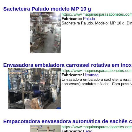
Sacheteira Paludo modelo MP 10 g
https://www.maquinasparasabonetes.c
Fabricante:
Paludo
Sacheteira Paludo. Modelo: MP 10 g. Dim
Envasadora embaladora carrossel rotativa em ino
https://www.maquinasparasabonetes.c
Fabricante:
Ultramaq
Envasadora embaladora sacheteira rorati
conservas) produtos sólidos. Com possí
Empacotadora envasadora automática de sachês 
https://www.maquinasparasabonetes.c
Fabricante:
Cetro