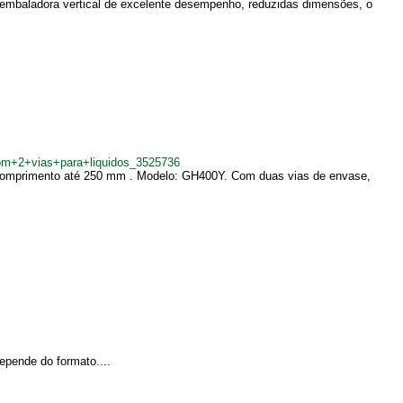
 embaladora vertical de excelente desempenho, reduzidas dimensões, o
om+2+vias+para+liquidos_3525736
 comprimento até 250 mm . Modelo: GH400Y. Com duas vias de envase,
epende do formato....