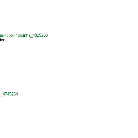
sas+tipo+mocinha_4825288
ço....
s_4745254