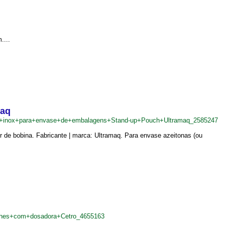
....
maq
+em+inox+para+envase+de+embalagens+Stand-up+Pouch+Ultramaq_2585247
 de bobina. Fabricante | marca: Ultramaq. Para envase azeitonas (ou
ches+com+dosadora+Cetro_4655163