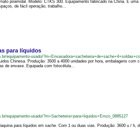
ormato piramidal. Modelo: CTKS 300. Equipamento fabricado na China. É uma
aços, de fácil operação, trabalho...
s para líquidos
m.br/equipamento-usado/?m=Envasadora+sacheteira+de+sache+4+soldas+c
quidos Chinesa. Produção: 3500 a 4000 unidades por hora, embalagens com
ias de envase. Equipada com fotocélula...
m.br/equipamento-usado/?m=Sacheteira+para+liquidos+Emzo_0885127
aquina para líquidos em sache. Com 1 ou duas vias. Produção: 3600 u / h, d