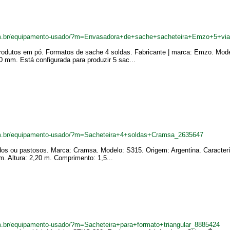
om.br/equipamento-usado/?m=Envasadora+de+sache+sacheteira+Emzo+5+vi
rodutos em pó. Formatos de sache 4 soldas. Fabricante | marca: Emzo. Mod
 mm. Está configurada para produzir 5 sac...
m.br/equipamento-usado/?m=Sacheteira+4+soldas+Cramsa_2635647
uidos ou pastosos. Marca: Cramsa. Modelo: S315. Origem: Argentina. Caracte
 Altura: 2,20 m. Comprimento: 1,5...
.br/equipamento-usado/?m=Sacheteira+para+formato+triangular_8885424