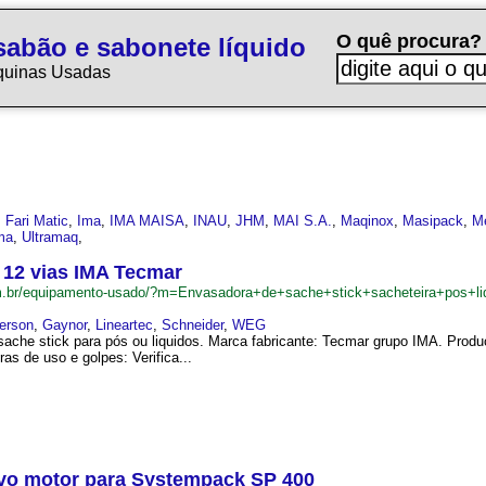
O quê procura?
sabão e sabonete líquido
quinas Usadas
,
Fari Matic
,
Ima
,
IMA MAISA
,
INAU
,
JHM
,
MAI S.A.
,
Maqinox
,
Masipack
,
M
ma
,
Ultramaq
,
 12 vias IMA Tecmar
m.br/equipamento-usado/?m=Envasadora+de+sache+stick+sacheteira+pos+
erson
,
Gaynor
,
Lineartec
,
Schneider
,
WEG
ache stick para pós ou liquidos. Marca fabricante: Tecmar grupo IMA. Produ
as de uso e golpes: Verifica...
rvo motor para Systempack SP 400