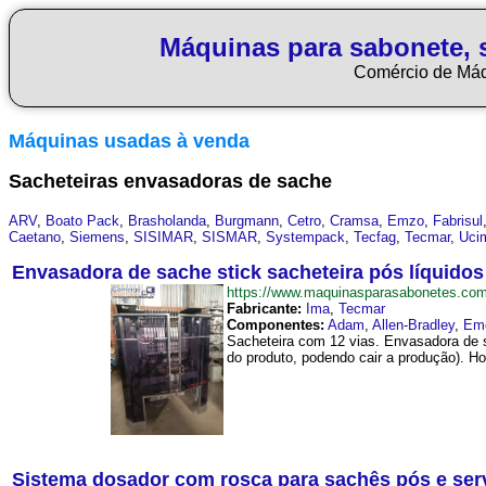
Máquinas para sabonete, 
Comércio de Má
Máquinas usadas à venda
Sacheteiras envasadoras de sache
ARV
,
Boato Pack
,
Brasholanda
,
Burgmann
,
Cetro
,
Cramsa
,
Emzo
,
Fabrisul
Caetano
,
Siemens
,
SISIMAR
,
SISMAR
,
Systempack
,
Tecfag
,
Tecmar
,
Uci
Envasadora de sache stick sacheteira pós líquidos
https://www.maquinasparasabonetes.co
Fabricante:
Ima
,
Tecmar
Componentes:
Adam
,
Allen-Bradley
,
Em
Sacheteira com 12 vias. Envasadora de s
do produto, podendo cair a produção). Hor
Sistema dosador com rosca para sachês pós e se