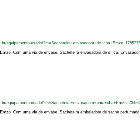
om.br/equipamento-usado/?m=Sacheteira+envasadora+de+cha+Emzo_178527
 Emzo. Com uma via de envase. Sacheteira envasadora de sílica. Envasador
om.br/equipamento-usado/?m=Sacheteira+envasadora+para+cha+Emzo_73458
 Emzo. Com uma via de envase. Sacheteira embaladora de sache perfumado.
..