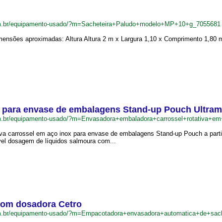
om.br/equipamento-usado/?m=Sacheteira+Paludo+modelo+MP+10+g_7055681
ensões aproximadas: Altura Altura 2 m x Largura 1,10 x Comprimento 1,80 m
x para envase de embalagens Stand-up Pouch Ultra
om.br/equipamento-usado/?m=Envasadora+embaladora+carrossel+rotativa
va carrossel em aço inox para envase de embalagens Stand-up Pouch a partir
vel dosagem de líquidos salmoura com...
com dosadora Cetro
om.br/equipamento-usado/?m=Empacotadora+envasadora+automatica+de+sa