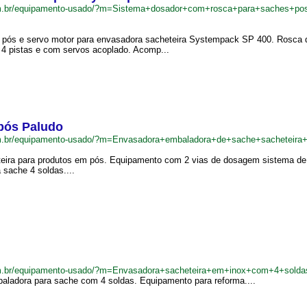
com.br/equipamento-usado/?m=Sistema+dosador+com+rosca+para+saches+
pós e servo motor para envasadora sacheteira Systempack SP 400. Rosca de 
 4 pistas e com servos acoplado. Acomp...
pós Paludo
om.br/equipamento-usado/?m=Envasadora+embaladora+de+sache+sacheteira
ira para produtos em pós. Equipamento com 2 vias de dosagem sistema de 
 sache 4 soldas....
om.br/equipamento-usado/?m=Envasadora+sacheteira+em+inox+com+4+solda
aladora para sache com 4 soldas. Equipamento para reforma....