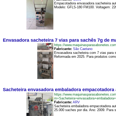
Empacotadora envasadora sacheteira aut
Modelo: GFLS-180 FM100. Voltagem: 220
Envasadora sacheteira 7 vias para sachês 7g de 
https://www.maquinasparasabonetes.c
Fabricante:
São Caetano
Envasadora sacheteira com 7 vias para s
Reformada em 2025. Para produtos como
Sacheteira envasadora embaladora empacotadora a
https://www.maquinasparasabonetes.com
m=Sacheteira+envasadora+embaladora
Fabricante:
ARV
Sacheteira embaladora empacotadora aut
25.000 saches por dia. Ano: 2009. Para 