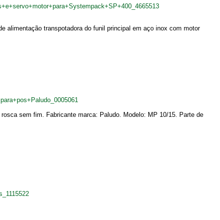
pos+e+servo+motor+para+Systempack+SP+400_4665513
alimentação transpotadora do funil principal em aço inox com motor
+para+pos+Paludo_0005061
rosca sem fim. Fabricante marca: Paludo. Modelo: MP 10/15. Parte de
s_1115522