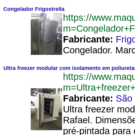
Congelador Frigostrella
https://www.maq
m=Congelador+Fr
Fabricante:
Frigo
Congelador. Marca
Ultra freezer modular com isolamento em poliuret
https://www.maq
m=Ultra+freezer
Fabricante:
São 
Ultra freezer mo
Rafael. Dimensões
pré-pintada para