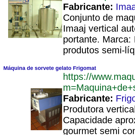
Fabricante:
Imaa
Conjunto de maqu
Imaaj vertical a
portante. Marca:
produtos semi-líq
Máquina de sorvete gelato Frigomat
https://www.maq
m=Maquina+de+s
Fabricante:
Frig
Produtora vertic
Capacidade aprox
gourmet semi con