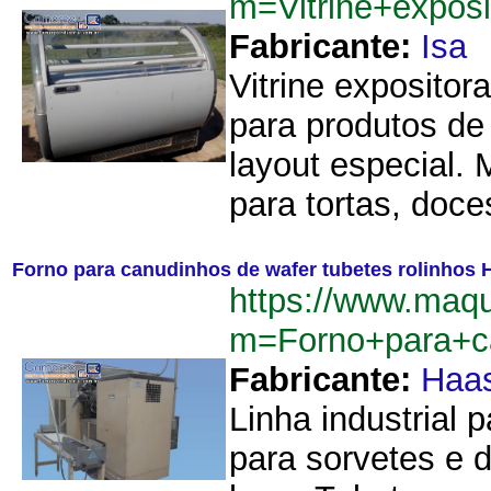
m=Vitrine+exposi
Fabricante:
Isa
Vitrine expositor
para produtos de
layout especial.
para tortas, doce
Forno para canudinhos de wafer tubetes rolinhos 
https://www.maq
m=Forno+para+c
Fabricante:
Haa
Linha industrial 
para sorvetes e 