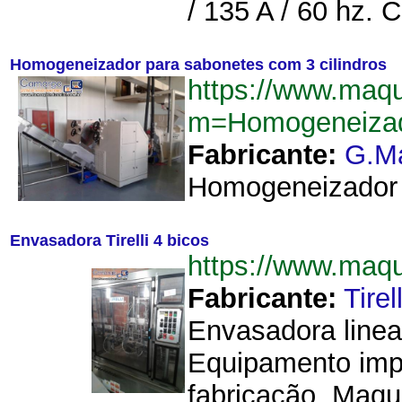
/ 135 A / 60 hz.
Homogeneizador para sabonetes com 3 cilindros
https://www.maq
m=Homogeneizad
Fabricante:
G.M
Homogeneizador p
Envasadora Tirelli 4 bicos
https://www.maq
Fabricante:
Tirell
Envasadora linea
Equipamento impo
fabricação. Maqu