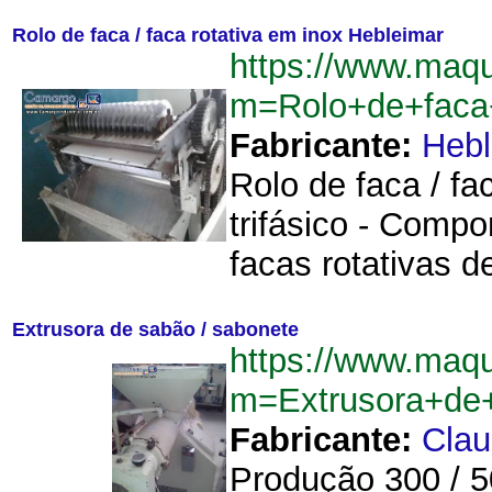
Rolo de faca / faca rotativa em inox Hebleimar
https://www.maq
m=Rolo+de+faca+
Fabricante:
Hebl
Rolo de faca / fa
trifásico - Comp
facas rotativas 
Extrusora de sabão / sabonete
https://www.maq
m=Extrusora+de
Fabricante:
Cla
Produção 300 / 