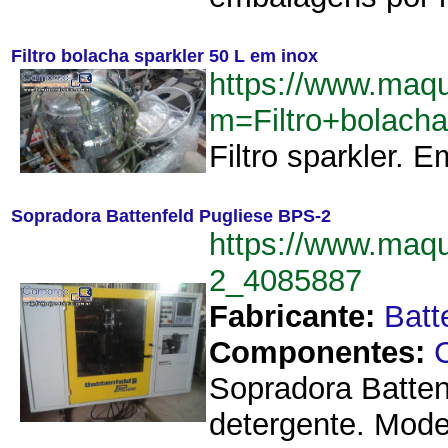
Filtro bolacha sparkler 50 L em inox
https://www.maq
m=Filtro+bolach
Filtro sparkler. 
Sopradora Battenfeld Pugliese BPS-2
https://www.maq
2_4085887
Fabricante:
Batt
Componentes:
C
Sopradora Batten
detergente. Mode