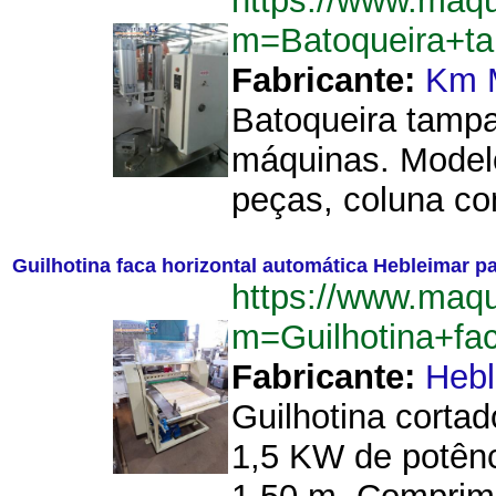
https://www.maq
m=Batoqueira+t
Fabricante:
Km 
Batoqueira tampa
máquinas. Modelo
peças, coluna com
Guilhotina faca horizontal automática Hebleimar pa
https://www.maq
m=Guilhotina+fa
Fabricante:
Hebl
Guilhotina cortad
1,5 KW de potênc