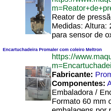
m=Reator+de+pr
Reator de pressã
Medidas: Altura:
para sensor de ox
Encartuchadeira Promaler com coleiro Meltron
https://www.maq
m=Encartuchadei
Fabricante:
Prom
Componentes:
A
Embaladora / Enc
Formato 60 mm co
embalagens por 